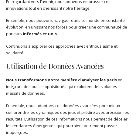
En regardant vers l’avenir, nous pouvons embrasser ces
innovations tout en chérissant notre héritage.
Ensemble, nous pouvons naviguer dans ce monde en constante
évolution, en unissant nos forces pour créer une communauté de
parieurs
informés et unis
.
Continuons à explorer ces approches avec enthousiasme et
solidarité.
Utilisation de Données Avancées
Nous transformons notre manière d’analyser les paris
en
intégrant des outils sophistiqués qui exploitent des volumes
massifs de données.
Ensemble, nous adoptons ces données avancées pour mieux
comprendre les dynamiques des jeux et prédire avec précision les
résultats. L’utilisation de ces informations nous permet de déceler
les tendances émergentes qui pourraient autrement passer
inaperçues.