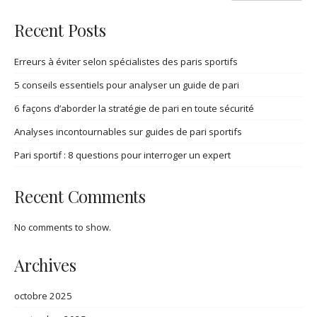
Recent Posts
Erreurs à éviter selon spécialistes des paris sportifs
5 conseils essentiels pour analyser un guide de pari
6 façons d’aborder la stratégie de pari en toute sécurité
Analyses incontournables sur guides de pari sportifs
Pari sportif : 8 questions pour interroger un expert
Recent Comments
No comments to show.
Archives
octobre 2025