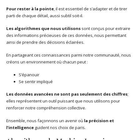
Pour rester à la pointe
, il est essentiel de s’adapter et de tirer
parti de chaque détail, aussi subtil soit-il.
Les algorithmes que nous utilisons
sont conçus pour extraire
des informations précieuses de ces données, nous permettant
ainsi de prendre des décisions éclairées.
En partageant ces connaissances parmi notre communauté, nous
créons un environnement où chacun peut :
S’épanouir
Se sentir impliqué
Les données avancées ne sont pas seulement des chiffres
;
elles représentent un outil puissant que nous utilisons pour
renforcer notre compréhension collective.
Ensemble, nous façonnons un avenir où
la précision et
l’intelligence
guident nos choix de paris.